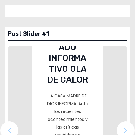
DESDE 1
EURO AL
Noticias
MES: IBAN
Post Slider #1
COMUNIC
Noticias
ES47
ADO
0182
COMUNIC
INFORMA
5695
ADO
TIVO OLA
8800
INFORMA
DE CALOR
Noticias
1150
TIVO
0334
LA CASA MADRE DE
AMPLIACI
DONACIÓ
DIOS INFORMA: Ante
ÓN DE
N DE
TU APORTACIÓN
los recientes
NOS AYUDARÁ A
PLAZAS
acontecimientos y
ROPA Y/O
SEGUIR
las críticas
30/10/25
CALZADO
DESARROLLANDO
recibidas en