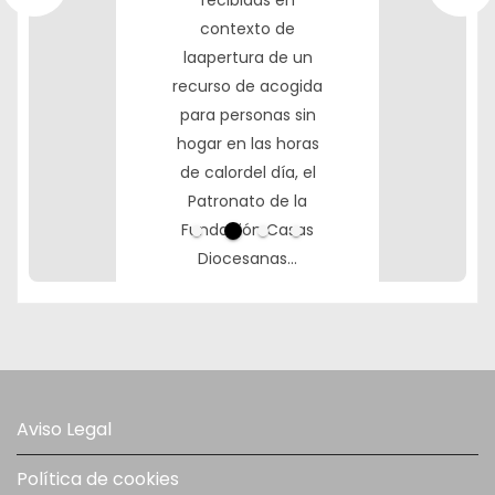
NUESTRO TRABAJO
contexto de
COMUNICADO-
Necesitamos tu
laapertura de un
FUNDACION-
ayuda para ayudar
recurso de acogida
Leer más
CASAS-
a otros. Puedes co
para personas sin
DIOCESANAS-DE-
ntribuir al desarrollo
hogar en las horas
ACOGDA-30-nov-
de nuestro
de calordel día, el
2025-1Descarga
proyecto mediante
Patronato de la
transferencia
Fundación Casas
bancaria: Número
Leer más
Diocesanas…
de Cuenta: IBAN
ES47 0182 5695
Leer más
8800 1150 0334. A
través de Bizum,
seleccionando
«aportar causa
Aviso Legal
solidaria» e
Política de cookies
introduciendo el…