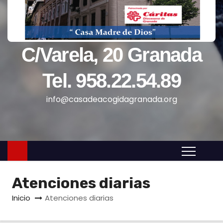
o
C/Varela, 20 Granada
Tel. 958.22.54.89
info@casadeacogidagranada.org
Atenciones diarias
Inicio
Atenciones diarias